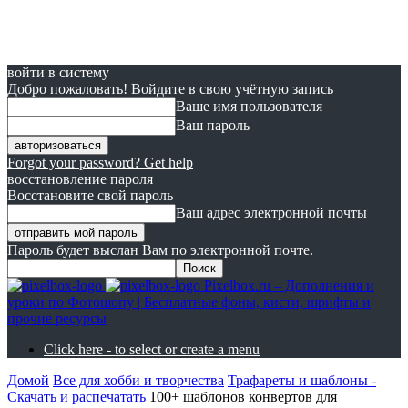
войти в систему
Добро пожаловать! Войдите в свою учётную запись
Ваше имя пользователя
Ваш пароль
Forgot your password? Get help
восстановление пароля
Восстановите свой пароль
Ваш адрес электронной почты
Пароль будет выслан Вам по электронной почте.
Pixelbox.ru – Дополнения и
уроки по Фотошопу | Бесплатные фоны, кисти, шрифты и
прочие ресурсы
Click here - to select or create a menu
Домой
Все для хобби и творчества
Трафареты и шаблоны -
Скачать и распечатать
100+ шаблонов конвертов для